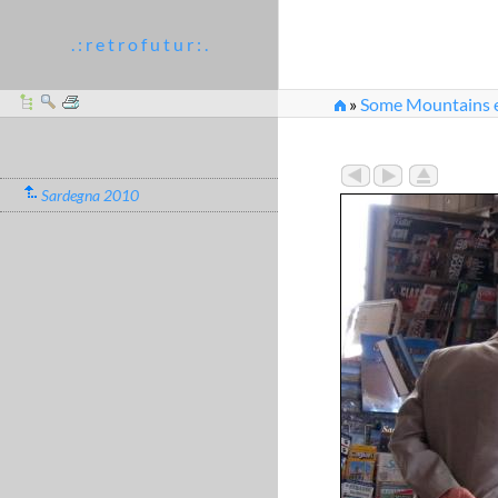
. : r e t r o f u t u r : .
»
Some Mountains et
Sardegna 2010