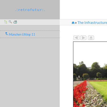
. : r e t r o f u t u r : .
»
The Infrastructure
München Utting 11