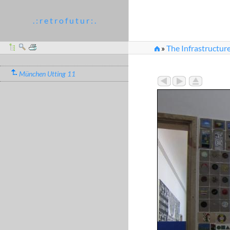
. : r e t r o f u t u r : .
»
The Infrastructure
München Utting 11