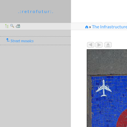
. : r e t r o f u t u r : .
»
The Infrastructure
Street mosaics