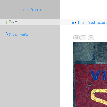
. : r e t r o f u t u r : .
»
The Infrastructure
Street mosaics