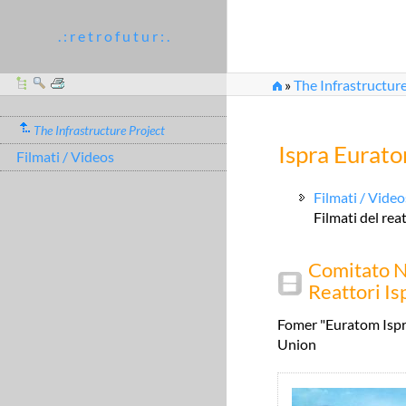
. : r e t r o f u t u r : .
»
The Infrastructure
The Infrastructure Project
Ispra Eurat
Filmati / Videos
Filmati / Video
Filmati del rea
Comitato N
Reattori I
Fomer "Euratom Ispra
Union