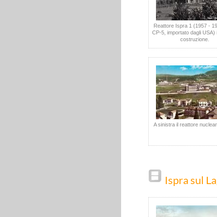
Reattore Ispra 1 (1957 - 1
CP-5, importato dagli USA) i
costruzione.
A sinistra il reattore nuclea
Ispra sul 