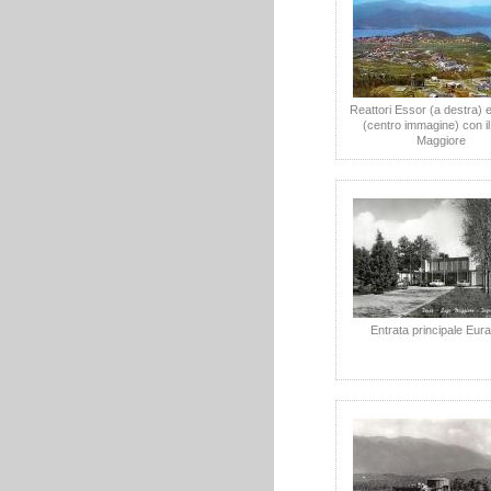
Reattori Essor (a destra) e
(centro immagine) con i
Maggiore
Entrata principale Eur