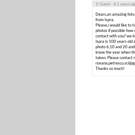
1: Guest
- 6.1 years a
Dears,an amazing foto a
from Ispra.

Please,i would like to h
photos if possible how ca
contact with you? we bo
Ispra is 100 years old an
photo 6,10 and 20 and i 
know the year when th
taken. Please contact m
roxana.petrescu.sci@g
Thanks so much!