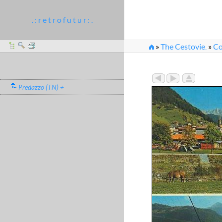
. : r e t r o f u t u r : .
»
The Cestovie
»
Co
...
»
Cartolina multivist
Predazzo (TN) +