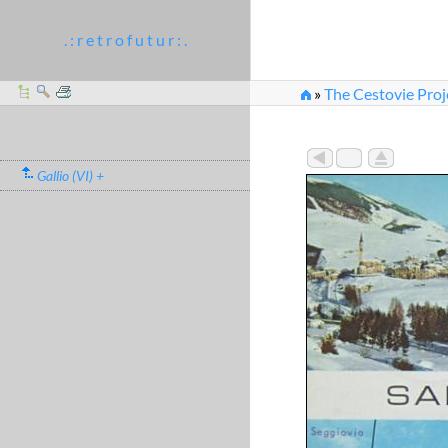
. : r e t r o f u t u r : .
»
The Cestovie Proj
Gallio (VI) +