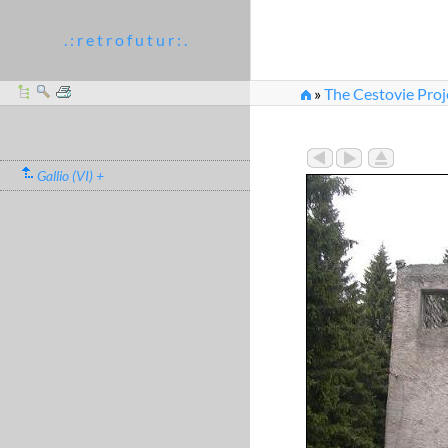
. : r e t r o f u t u r : .
»
The Cestovie Proj
Gallio (VI) +