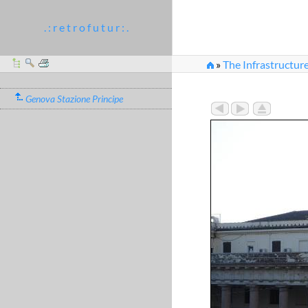
. : r e t r o f u t u r : .
»
The Infrastructur
»
genova_stazione_pr
Genova Stazione Principe