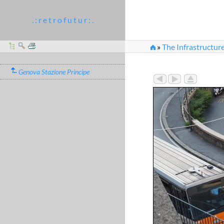
. : r e t r o f u t u r : .
»
The Infrastructur
»
genova_stazione_pr
Genova Stazione Principe