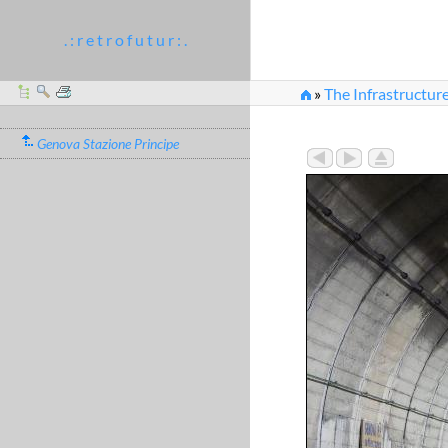
. : r e t r o f u t u r : .
»
The Infrastructur
»
genova_stazione_pr
Genova Stazione Principe