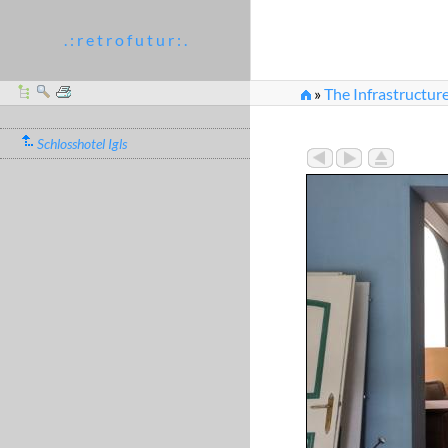
. : r e t r o f u t u r : .
»
The Infrastructure
Schlosshotel Igls