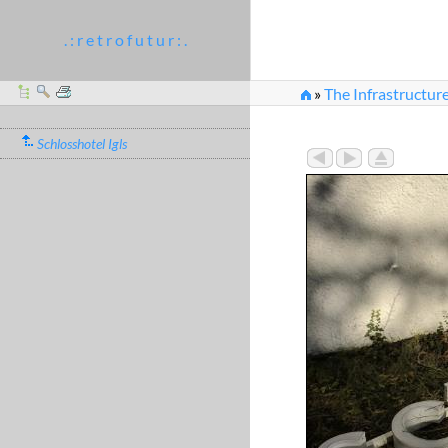
. : r e t r o f u t u r : .
»
The Infrastructure
Schlosshotel Igls