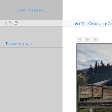
. : r e t r o f u t u r : .
»
The Cestovie
»
Co
...
Predazzo (TN) +