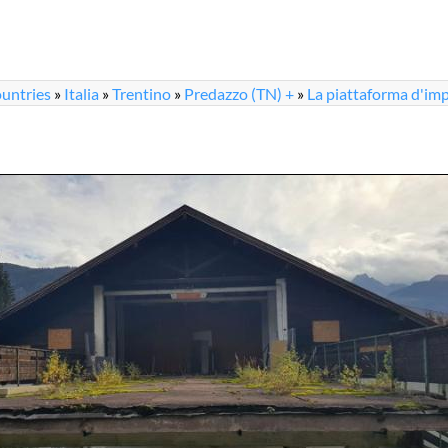
untries
»
Italia
»
Trentino
»
Predazzo (TN) +
»
La piattaforma d'imp