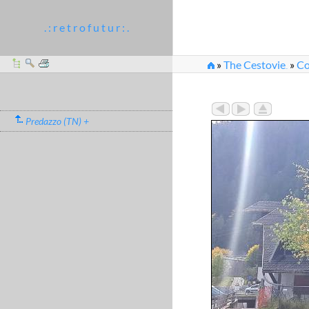
. : r e t r o f u t u r : .
»
The Cestovie
»
Co
...
»
Stazione inferiore d
Predazzo (TN) +