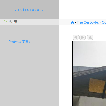
. : r e t r o f u t u r : .
»
The Cestovie
»
Co
...
»
Stazione di partenz
Predazzo (TN) +