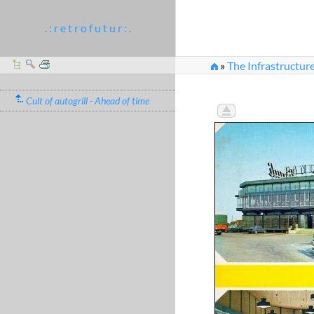
. : r e t r o f u t u r : .
»
The Infrastructur
Cult of autogrill - Ahead of time