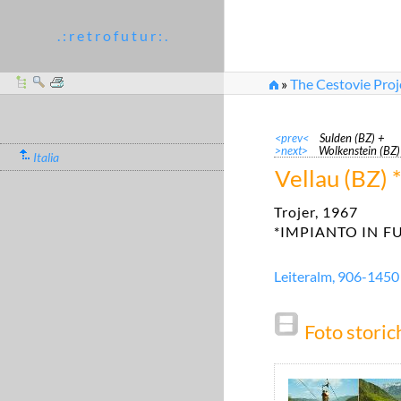
. : r e t r o f u t u r : .
»
The Cestovie Proj
<prev<
Sulden (BZ) +
>next>
Wolkenstein (BZ
Italia
Vellau (BZ) *
Trojer, 1967
*IMPIANTO IN F
Leiteralm, 906-1450
Foto storic