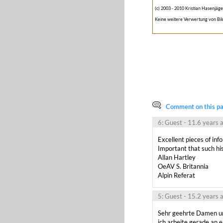
(c) 2003 - 2010 Kristian Hasenjäge
Keine weitere Verwertung von Bil
Comment on this pag
6: Guest
- 11.6 years 
Excellent pieces of info
Important that such hist
Allan Hartley

OeAV S. Britannia

Alpin Referat
5: Guest
- 15.2 years 
Sehr geehrte Damen un
ich arbeite gerade an 