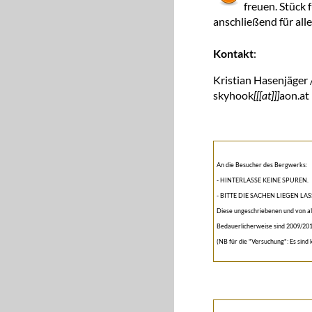
freuen. Stück 
anschließend für alle
Kontakt
:
Kristian Hasenjäger 
skyhook
[[[at]]]
aon.at
An die Besucher des Bergwerks:
- HINTERLASSE KEINE SPUREN.
- BITTE DIE SACHEN LIEGEN 
Diese ungeschriebenen und von al
Bedauerlicherweise sind 2009/201
(NB für die "Versuchung": Es sind 