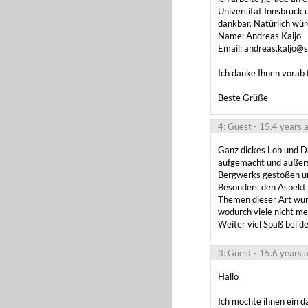
Universität Innsbruck 
dankbar. Natürlich wür
Name: Andreas Kaljo

Email: andreas.kaljo@st
Ich danke Ihnen vorab 
Beste Grüße
4: Guest
- 15.4 years 
Ganz dickes Lob und Da
aufgemacht und äußerst 
Bergwerks gestoßen und
Besonders den Aspekt d
Themen dieser Art wurde
wodurch viele nicht me
Weiter viel Spaß bei de
3: Guest
- 15.6 years 
Hallo 

Ich möchte ihnen ein da