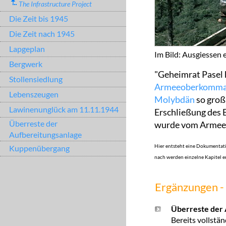
The Infrastructure Project
Die Zeit bis 1945
Die Zeit nach 1945
Lapgeplan
Im Bild: Ausgiesse
Bergwerk
"Geheimrat Pasel h
Stollensiedlung
Armeeoberkomm
Lebenszeugen
Molybdän
so groß 
Lawinenunglück am 11.11.1944
Erschließung des
Überreste der
wurde vom Armeeo
Aufbereitungsanlage
Hier entsteht eine Dokumentatio
Kuppenübergang
nach werden einzelne Kapitel er
Ergänzungen - 
Überreste der 
Bereits vollstä