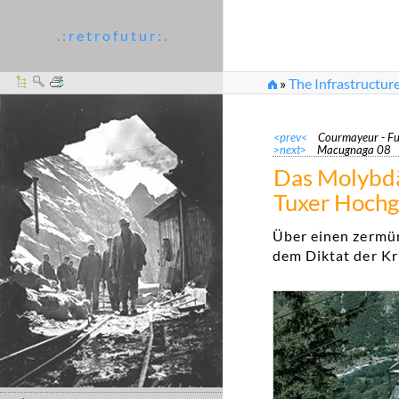
. : r e t r o f u t u r : .
»
The Infrastructure
<prev<
Courmayeur - Fu
>next>
Macugnaga 08
Das Molybdä
Tuxer Hochg
Über einen zermü
dem Diktat der Kr