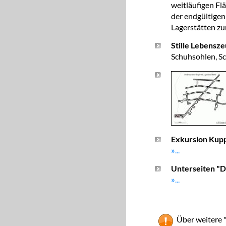
weitläufigen F
der endgültige
Lagerstätten zu
Stille Lebensz
Schuhsohlen, Sc
Exkursion Kup
»
...
Unterseiten "D
»
...
Über weitere 