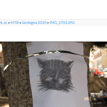
. al.
»
MTB
»
Sardegna 2010
»
IMG_2703.JPG