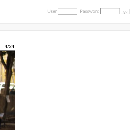
User
Password
4/24