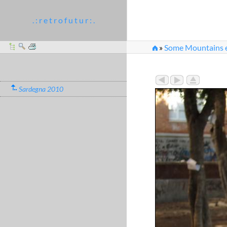
. : r e t r o f u t u r : .
»
Some Mountains et
Sardegna 2010