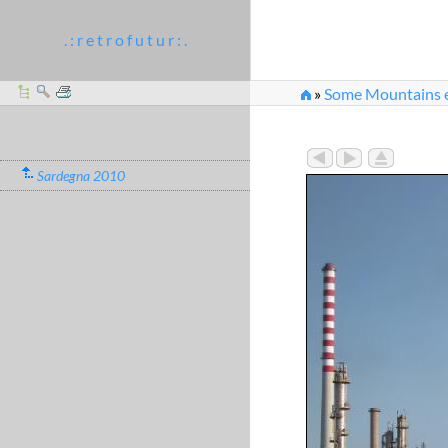
. : r e t r o f u t u r : .
»
Some Mountains et
Sardegna 2010