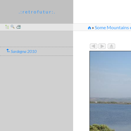
. : r e t r o f u t u r : .
»
Some Mountains et
Sardegna 2010