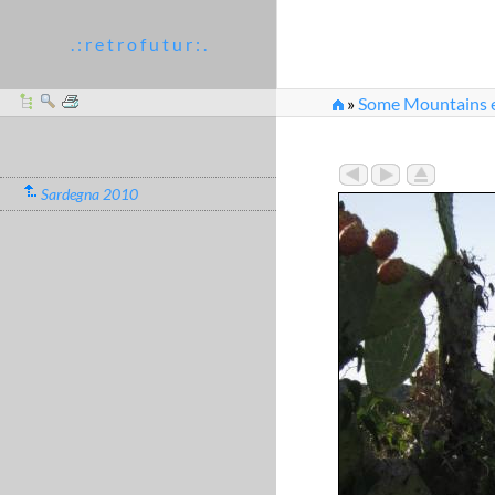
. : r e t r o f u t u r : .
»
Some Mountains et
Sardegna 2010