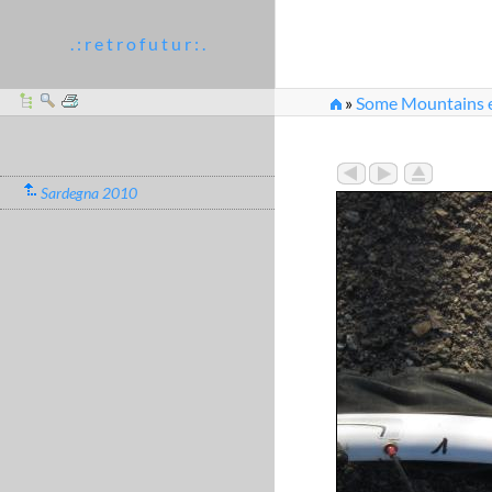
. : r e t r o f u t u r : .
»
Some Mountains et
Sardegna 2010