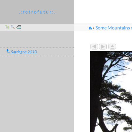
. : r e t r o f u t u r : .
»
Some Mountains et
Sardegna 2010