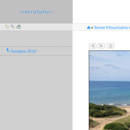
. : r e t r o f u t u r : .
»
Some Mountains et
Sardegna 2010