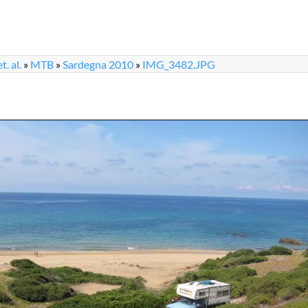
. al.
»
MTB
»
Sardegna 2010
»
IMG_3482.JPG