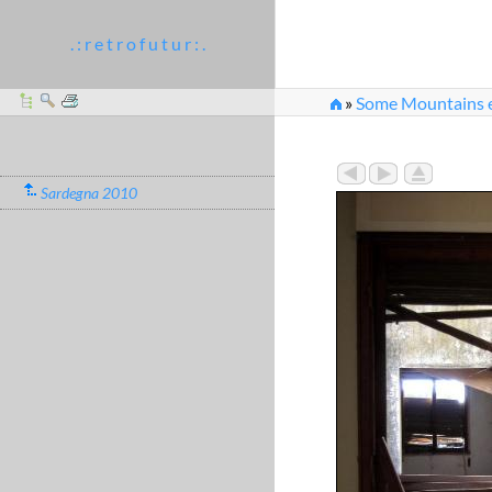
. : r e t r o f u t u r : .
»
Some Mountains et
Sardegna 2010