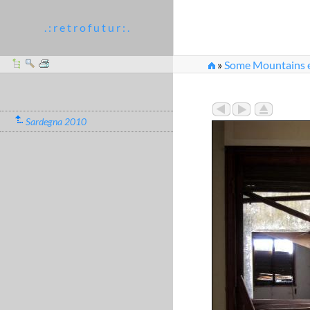
. : r e t r o f u t u r : .
»
Some Mountains et
Sardegna 2010