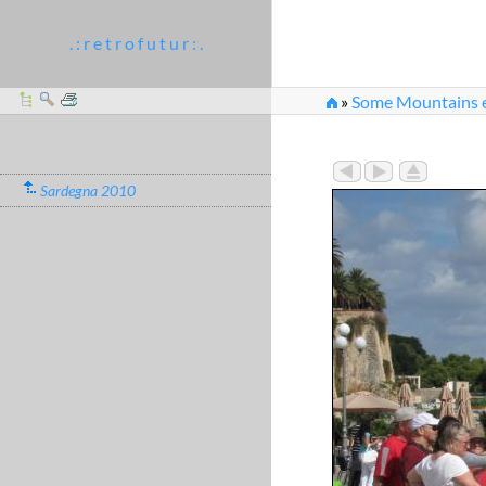
. : r e t r o f u t u r : .
»
Some Mountains et
Sardegna 2010