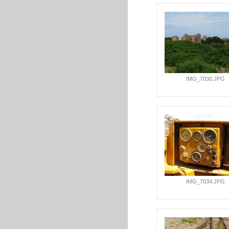
IMG_7030.JPG
IMG_7034.JPG