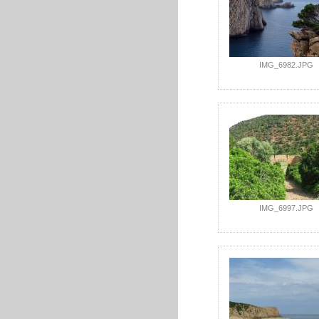
IMG_6982.JPG
IMG_6997.JPG