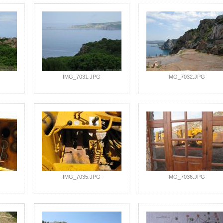
IMG_7031.JPG
IMG_7032.JPG
IMG_7035.JPG
IMG_7036.JPG