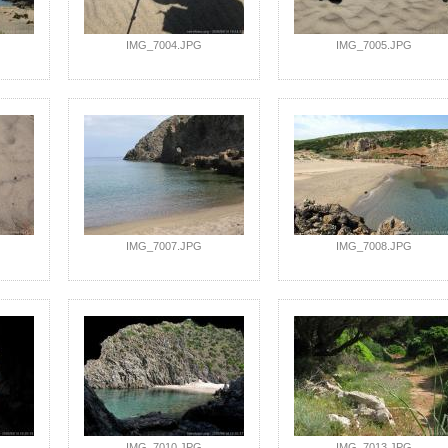
IMG_7004.JPG
IMG_7005.JPG
IMG_7007.JPG
IMG_7008.JPG
IMG_7010.JPG
IMG_7013.JPG