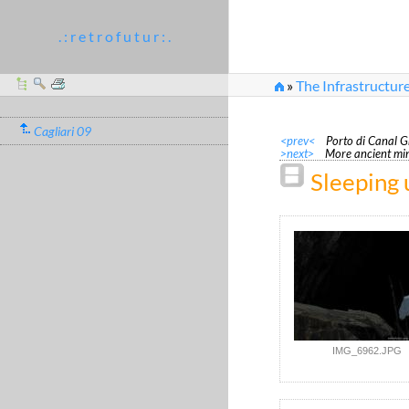
. : r e t r o f u t u r : .
»
The Infrastructure
Cagliari 09
<prev<
Porto di Canal 
>next>
More ancient mi
Sleeping 
IMG_6962.JPG