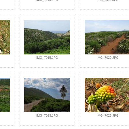
IMG_7015.JPG
IMG_7020.JPG
IMG_7023.JPG
IMG_7026.JPG