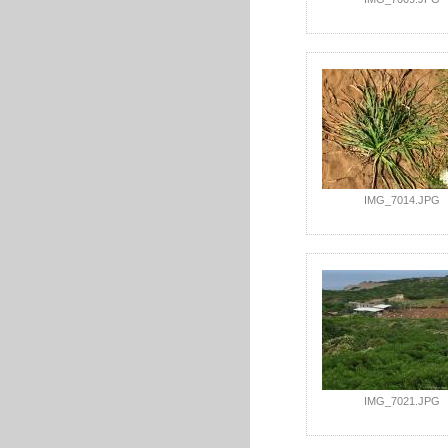
IMG_7014.JPG
IMG_7021.JPG