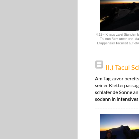
4:19 - Knapp zwei Stunden b
Tal nun 3km unter uns, da
Etappenziel Tacul ist auf e
Seehöhe abgehakt, es folgt 
ebene Wellnessstre
II.) Tacul 
Am Tag zuvor bereits
seiner Kletterpassag
schlafende Sonne an 
sodann in intensives