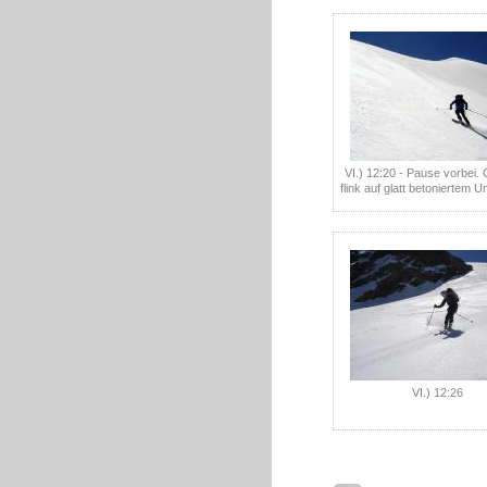
VI.) 12:20 - Pause vorbei.
flink auf glatt betoniertem 
VI.) 12:26