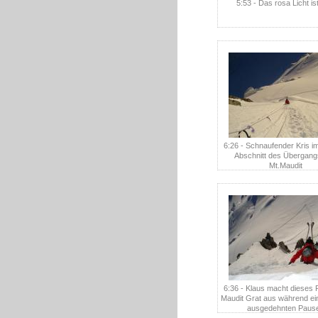
5:53 - Das rosa Licht is
6:26 - Schnaufender Kris i
Abschnitt des Übergang
Mt.Maudit
6:36 - Klaus macht dieses
Maudit Grat aus während ein
ausgedehnten Paus