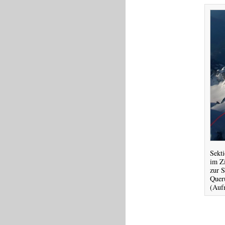
Sekti
im Z
zur S
Quer
(Aufn