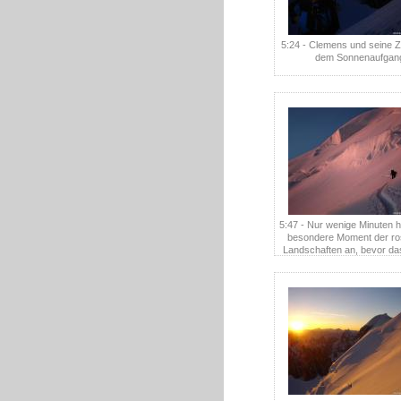
5:24 - Clemens und seine 
dem Sonnenaufgan
5:47 - Nur wenige Minuten h
besondere Moment der ro
Landschaften an, bevor das
ein sattes Orange wec