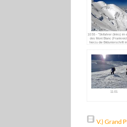
10:55 - "Skifahrer (links) im
des Mont Blanc (Frankreic
hierzu die Bildunterschrift i
11:01
V.) Grand 