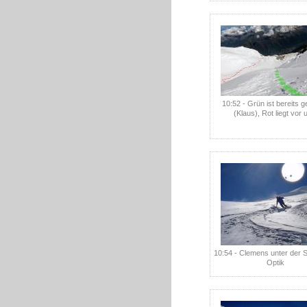
10:52 - Grün ist bereits 
(Klaus), Rot liegt vor 
10:54 - Clemens unter der 
Optik