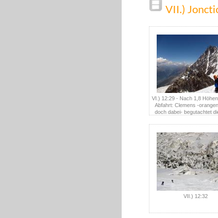
VII.) Jonct
VI.) 12:29 - Nach 1,8 Höhen
Abfahrt: Clemens -orange
doch dabei- begutachtet d
Mulets Hütte (3051m) m
Helikopter
VII.) 12:32