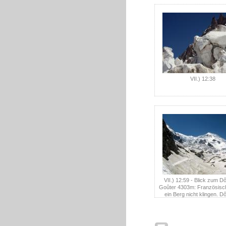
VII.) 12:38
VII.) 12:59 - Blick zum 
Goûter 4303m: Französisc
ein Berg nicht klingen. 
Goûter. Sprechen Sie das ma
aus bitte.