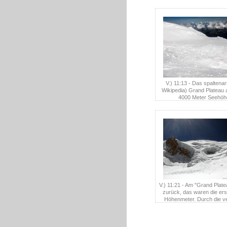
V.) 11:13 - Das spaltenar
Wikipedia) Grand Plateau 
4000 Meter Seehöh
V.) 11:21 - Am "Grand Platea
zurück, das waren die ers
Höhenmeter. Durch die ve
Bildmitte führte die Abf