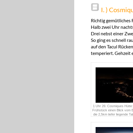
I. ) Cosmiq
Richtig gemütliches
Halb zwei Uhr nacht
Drei nebst einer Zwe
So ging es schnell r
auf den Tacul Rücken
temperiert. Gehzeit 
1 Uhr 26: Cosmiques Hütte
Frühstück einen Blick vom B
die 2,5km tiefer liegende Ta