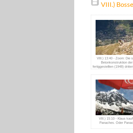
VIII.) Boss
VIII.) 13:40 - Zoom: Die s
Betonkonstruktion der
fertiggestellten (1948) dritte
rechts davon der Bergstatio
nach 17 Jahren Bauzeit in
gegangenen und 1951 still
zweiten Sektion.
VIII.) 15:10 - Klaus kauf
Panaches. Oder Panac