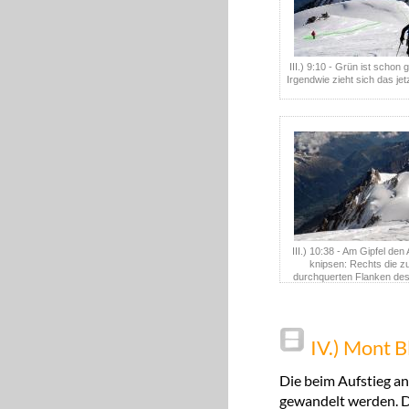
III.) 9:10 - Grün ist schon
Irgendwie zieht sich das jetz
III.) 10:38 - Am Gipfel den 
knipsen: Rechts die z
durchquerten Flanken des
Gipfels
IV.) Mont B
Die beim Aufstieg an
gewandelt werden. D