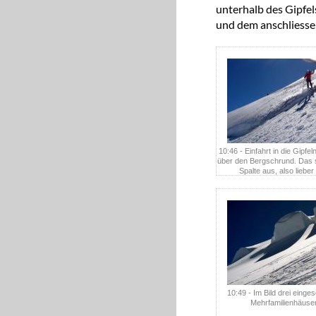
unterhalb des Gipfels
und dem anschliessen
10:46 - Einfahrt in die Gipfel
über den Bergschrund. Das 
Spalte aus, also lieber
drüberspringen.
10:49 - Im Bild drei einge
Mehrfamilienhäuse