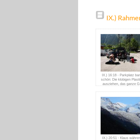
IX.) Rahm
IX.) 16:18 - Parkplatz ba
schön: Die klobigen Plasti
ausziehen, das ganze 
abwerfen. Auch das macht 
IX.) 20:51 - Klaus währe