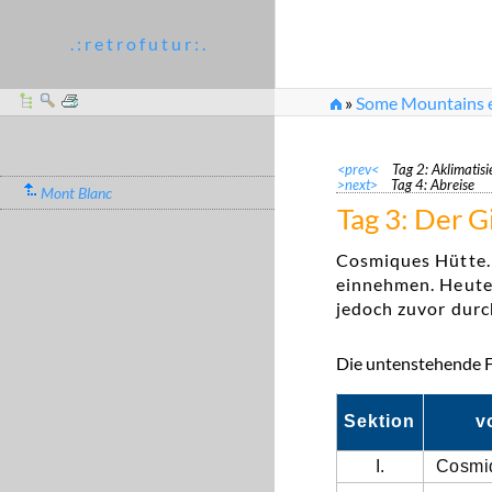
. : r e t r o f u t u r : .
»
Some Mountains et
<prev<
Tag 2: Aklimatis
>next>
Tag 4: Abreise
Mont Blanc
Tag 3: Der G
Cosmiques Hütte.
einnehmen. Heute 
jedoch zuvor durc
Die untenstehende Fo
Sektion
v
I.
Cosmi