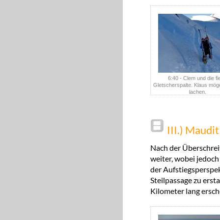
6:40 - Clem und die fi
Gletscherspalte. Klaus möge
lachen.
III.) Maudi
Nach der Überschrei
weiter, wobei jedoch 
der Aufstiegsperspek
Steilpassage zu erst
Kilometer lang ersch