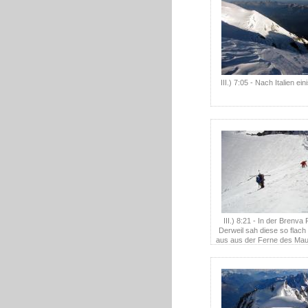
III.) 7:05 - Nach Italien ei
III.) 8:21 - In der Brenva 
Derweil sah diese so flach 
aus aus der Ferne des Mau