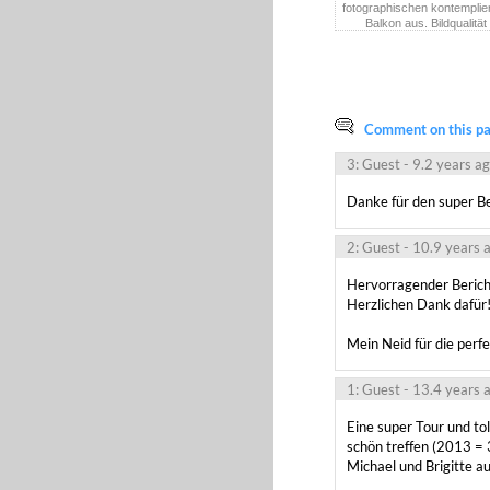
fotographischen kontempli
Balkon aus. Bildqualität
bescheiden, jedoch erford
dokumentarische Wert
festgehaltenen Moments ein
auch dieses Bildes
Comment on this pag
3: Guest
- 9.2 years a
Danke für den super Be
2: Guest
- 10.9 years 
Hervorragender Bericht
Herzlichen Dank dafür!
Mein Neid für die perf
1: Guest
- 13.4 years 
Eine super Tour und tol
schön treffen (2013 = 3
Michael und Brigitte au