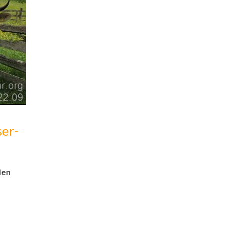
ser-
den