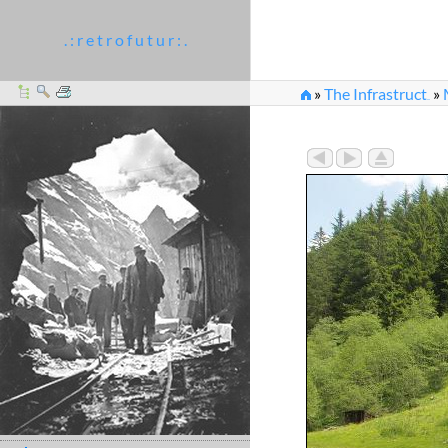
. : r e t r o f u t u r : .
»
The Infrastruct
»
...