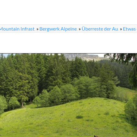
Mountain Infrast
»
Bergwerk Alpeine
»
Überreste der Au
»
Etwas 
...
...
...