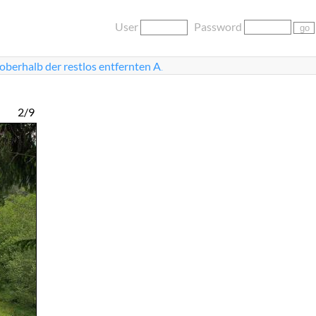
User
Password
oberhalb der restlos entfernten A
...
2/9