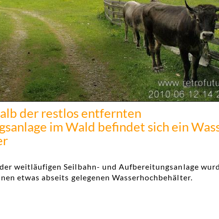
lb der restlos entfernten
gsanlage im Wald befindet sich ein Was
er
der weitläufigen Seilbahn- und Aufbereitungsanlage wur
 einen etwas abseits gelegenen Wasserhochbehälter.