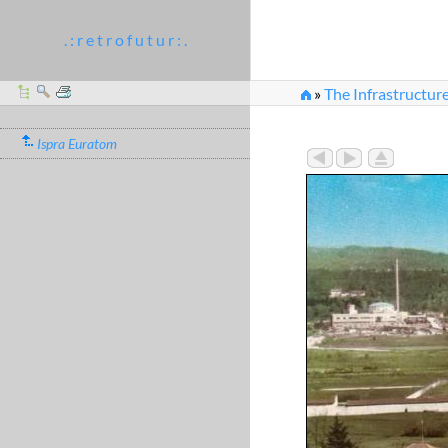
. : r e t r o f u t u r : .
»
The Infrastructure
Ispra Euratom