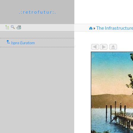
. : r e t r o f u t u r : .
»
The Infrastructure
Ispra Euratom